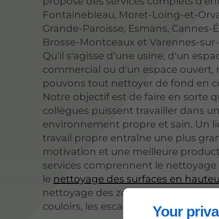
propose des services complets d'ent
Fontainebleau, Moret-Loing-et-Orv
Grande-Paroisse, Esmans, Cannes-Éc
Brosse-Montceaux et Varennes-sur-
Qu'il s'agisse d'une usine, d'un espa
commercial ou d'un espace ouvert,
pouvons tout nettoyer de fond en 
Notre objectif est de faire en sorte 
collègues puissent travailler dans u
environnement propre et sain. Un l
travail propre entraîne une plus gr
motivation et une meilleure product
services comprennent le nettoyage i
le
nettoyage des surfaces en hauteu
nettoyage des zones communes c
couloirs, les escaliers et les rampes.
Your priva