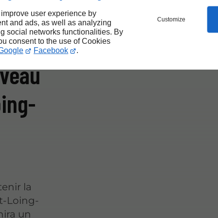
 improve user experience by
Customize
nt and ads, as well as analyzing
ng social networks functionalities. By
you consent to the use of Cookies
Google
Facebook
.
iveau
ing-
enir la
t-Loing-
nira un