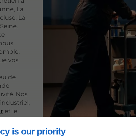
retien à
anne, La
luse, La
Seine.
ce
 nous
comble.
que vos
n
ieu de
ande
ivité. Nos
ndustriel,
r
et le
omme les
cy is our priority