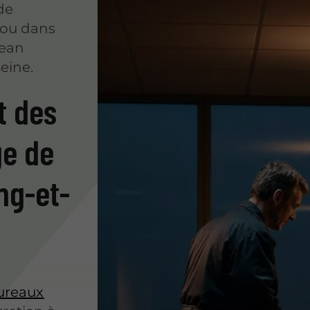
de
 ou dans
lean
eine.
t des
ge de
ng-et-
ureaux