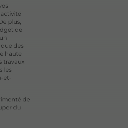
vos
activité
De plus,
udget de
 un
s que des
de haute
s travaux
s les
-et-
rimenté de
cuper du