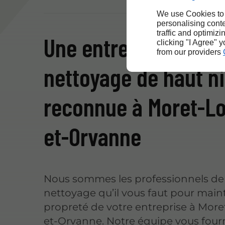
We use Cookies to
personalising conte
traffic and optimizi
Une entreprise de
clicking "I Agree" 
from our providers
nettoyage de haut n
reconnue à Moret-Lo
et-Orvanne
Nous sommes les professionnels de
nettoyage qu’il vous faut pour maint
propreté de votre entreprise à More
et-Orvanne. Notre équipe vous four