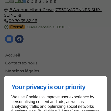
8 Avenue Albert Grave,
77130
VARENNES-SUR-
SEINE
09 70 35 82 46
Fermé
⋅ Ouvre demain à 08:00
Accueil
Contactez-nous
Mentions légales
Plan du site
Your privacy is our priority
We use Cookies to improve user experience by
Haut de page
personalising content and ads, as well as
analyzing traffic and optimizing social networks