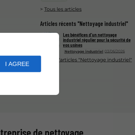
Tous les articles
Articles récents "Nettoyage industriel"
Les bénéfices d'un nettoyage
industriel régulier pour la sécurité de
vos usines
03/06/2026
Nettoyage industriel
Plus d'articles "Nettoyage industriel"
I AGREE
treprise de nettoyage