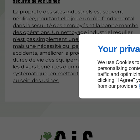
sécurité de vos usines
La propreté des sites industriels est souvent
négligée, pourtant elle joue un rôle fondamental
dans la sécurité des employés et la bonne marche
des opérations. Un nettoyage industriel régulier
n’est pas simplement une question d’esthétique,
mais une nécessité qui peut prévenir des
Your priva
accidents, améliorer la productivité et prolonger la
durée de vie des équipements. Cet article explore
We use Cookies to
les divers bénéfices d’un nettoyage industriel
personalising conte
systématique, en mettant l'accent sur la sécurité
traffic and optimizi
clicking "I Agree" 
au sein des usines.
from our providers