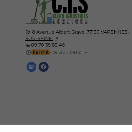
8 Avenue Albert Grave,
77130
VARENNES-
SUR-SEINE
09 70 35 82 46
Fermé
⋅ Ouvre à 08:00