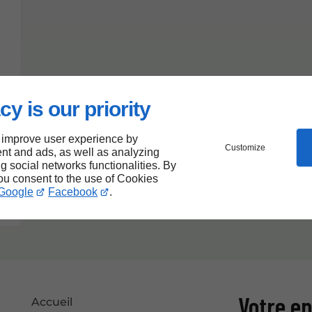
cy is our priority
 improve user experience by
Customize
nt and ads, as well as analyzing
ng social networks functionalities. By
you consent to the use of Cookies
Google
Facebook
.
Votre en
Accueil