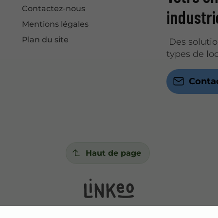
Contactez-nous
industr
Mentions légales
Plan du site
Des solutio
types de lo
Conta
Haut de page