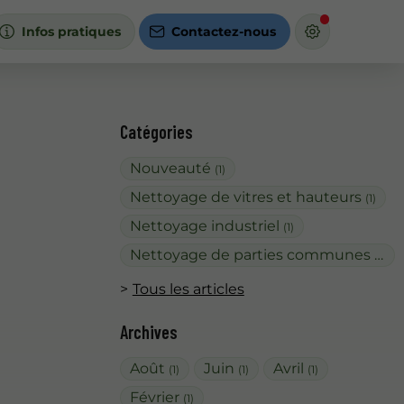
Infos pratiques
Contactez-nous
Catégories
Nouveauté
(1)
Nettoyage de vitres et hauteurs
(1)
Nettoyage industriel
(1)
Nettoyage de parties communes
(1)
Tous les articles
Archives
Août
Juin
Avril
(1)
(1)
(1)
Février
(1)