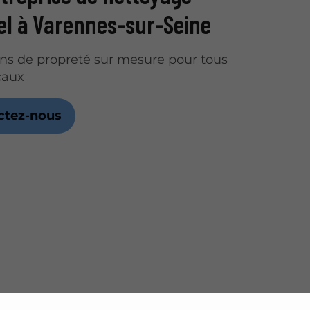
iel à Varennes-sur-Seine
ns de propreté sur mesure pour tous
caux
ctez-nous