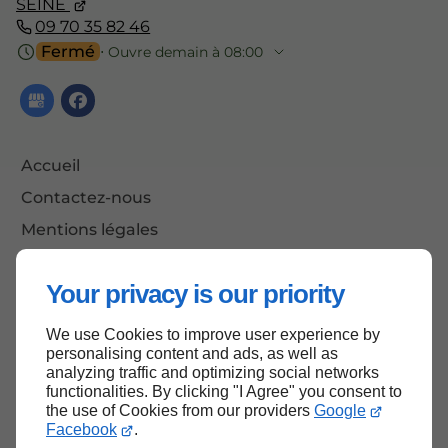
SEINE
09 70 35 82 46
Fermé
⋅ Ouvre demain à 08:00
Accueil
Contactez-nous
Mentions légales
Plan du site
Your privacy is our priority
We use Cookies to improve user experience by
Haut de page
personalising content and ads, as well as
analyzing traffic and optimizing social networks
functionalities. By clicking "I Agree" you consent to
the use of Cookies from our providers
Google
Facebook
.